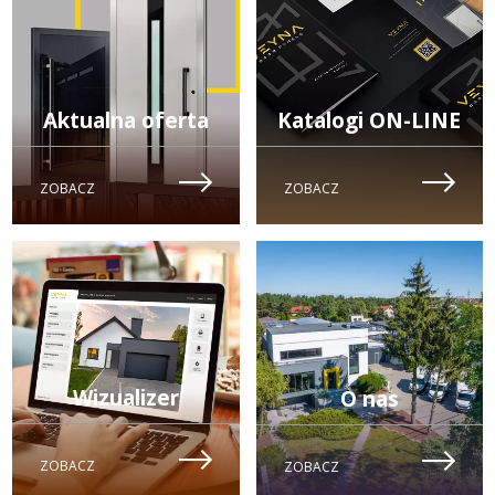
Aktualna oferta
Katalogi ON-LINE
OTWORZY
ZOBACZ
ZOBACZ
SIĘ
W
NOWEJ
KARCIE
Wizualizer
O nas
OTWORZY
ZOBACZ
ZOBACZ
SIĘ