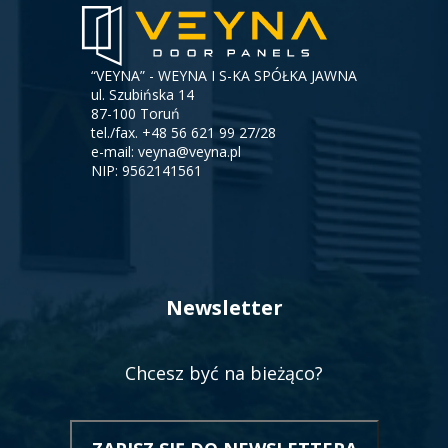
“VEYNA” - WEYNA I S-KA SPÓŁKA JAWNA
ul. Szubińska 14
87-100 Toruń
tel./fax.
+48 56 621 99 27/28
e-mail:
veyna@veyna.pl
NIP: 9562141561
Newsletter
Chcesz być na bieżąco?