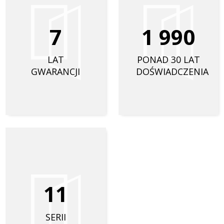
7
1
9
9
0
LAT
PONAD 30 LAT
GWARANCJI
DOŚWIADCZENIA
1
1
SERII