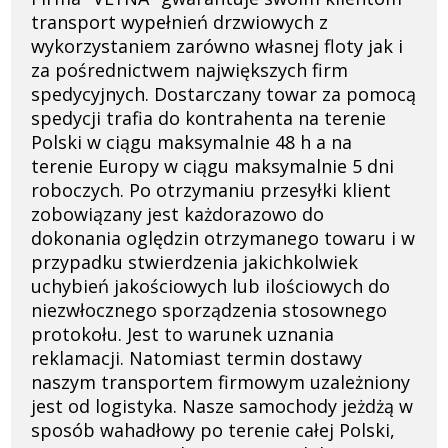
Polski
transport wypełnień drzwiowych z
wykorzystaniem zarówno własnej floty jak i
lider
za pośrednictwem największych firm
spedycyjnych. Dostarczany towar za pomocą
spedycji trafia do kontrahenta na terenie
Polski w ciągu maksymalnie 48 h a na
na
terenie Europy w ciągu maksymalnie 5 dni
roboczych. Po otrzymaniu przesyłki klient
zobowiązany jest każdorazowo do
rynku
dokonania oględzin otrzymanego towaru i w
przypadku stwierdzenia jakichkolwiek
uchybień jakościowych lub ilościowych do
niezwłocznego sporządzenia stosownego
wypełnień
protokołu. Jest to warunek uznania
reklamacji. Natomiast termin dostawy
naszym transportem firmowym uzależniony
drzwiowych
jest od logistyka. Nasze samochody jeżdżą w
sposób wahadłowy po terenie całej Polski,