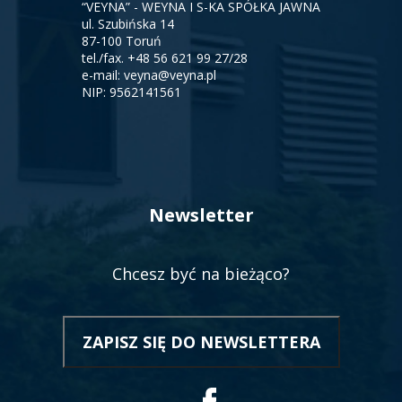
“VEYNA” - WEYNA I S-KA SPÓŁKA JAWNA
ul. Szubińska 14
87-100 Toruń
tel./fax.
+48 56 621 99 27/28
e-mail:
veyna@veyna.pl
NIP: 9562141561
Newsletter
Chcesz być na bieżąco?
ZAPISZ SIĘ DO NEWSLETTERA
OTWORZY
SIĘ
W