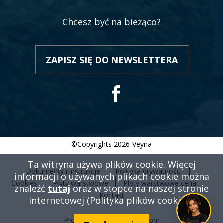
Chcesz być na bieżąco?
ZAPISZ SIĘ DO NEWSLETTERA
OTWORZY
SIĘ
W
NOWEJ
Social
KARCIE
©Copyrights
2026
Veyna
Ta witryna używa plików cookie. Więcej
Dokumenty i instrukcje
Polityka prywatności
informacji o używanych plikach cookie można
Menu
Cookies
Płyty warstwowe
Płyty warstwowe cena
znaleźć
tutaj
oraz w stopce na naszej stronie
stopki
Kontakt
internetowej (Polityka plików cookies).
Projekt i wykonanie
Vobacom
Otworzy