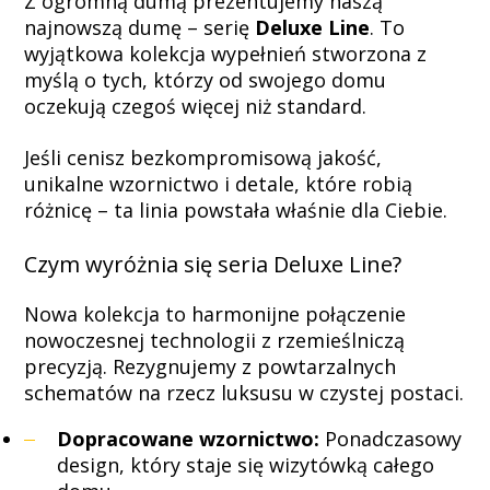
Line
Z ogromną dumą prezentujemy naszą
najnowszą dumę – serię
Deluxe Line
. To
wyjątkowa kolekcja wypełnień stworzona z
|
myślą o tych, którzy od swojego domu
oczekują czegoś więcej niż standard.
Jeśli cenisz bezkompromisową jakość,
Veyna
unikalne wzornictwo i detale, które robią
różnicę – ta linia powstała właśnie dla Ciebie.
-
Czym wyróżnia się seria Deluxe Line?
Nowa kolekcja to harmonijne połączenie
Polski
nowoczesnej technologii z rzemieślniczą
precyzją. Rezygnujemy z powtarzalnych
schematów na rzecz luksusu w czystej postaci.
lider
Dopracowane wzornictwo:
Ponadczasowy
design, który staje się wizytówką całego