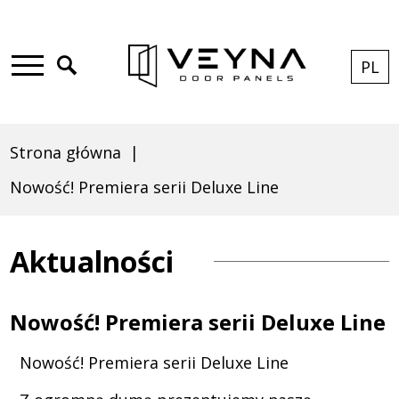
Skip
Przejdź
Skip
Skip
to
do
to
to
Click
PL
AKT
ROZ
LAN
main
treści
search
footer
to
Main
Nowość!
JĘZYK
LIST
menu
open
menu
PL
search
Strona główna
Premiera
Ścieżka
Nowość! Premiera serii Deluxe Line
nawigacyjna
serii
Aktualności
Deluxe
Nowość! Premiera serii Deluxe Line
Nowość! Premiera serii Deluxe Line