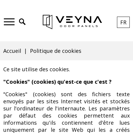
Skip
Aller
Skip
Skip
to
au
to
to
Click
FR
CUR
EXP
LAN
main
contenu
search
footer
to
Main
Politique
LAN
LIST
menu
principal
open
menu
FR
search
Accueil
Politique de cookies
de
Fil
d'Ariane
Ce site utilise des cookies.
cookies
"Cookies" (cookies) qu'est-ce que c'est ?
"Cookies" (cookies) sont des fichiers texte
envoyés par les sites Internet visités et stockés
|
sur l'ordinateur de l'internaute. Les paramètres
par défaut des cookies permettent aux
informations qu'ils contiennent d'être lues
uniquement par le site Web qui les a créés