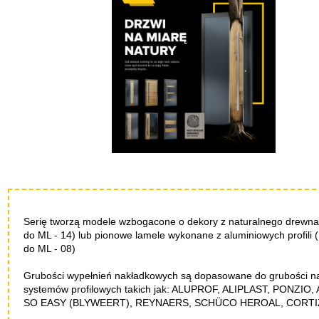
lider
na
rynku
wypełnień
drzwiowych
Serię tworzą modele wzbogacone o dekory z naturalnego drewna
do ML - 14) lub pionowe
lamele wykonane z aluminiowych profili
do ML - 08)
Grubości
wypełnień
nakładkowych
są
dopasowane
do
grubości
n
systemów profilowych takich jak: ALUPROF, ALIPLAST, PONZIO
SO EASY (BLYWEERT), REYNAERS, SCHÜCO HEROAL, CORTI