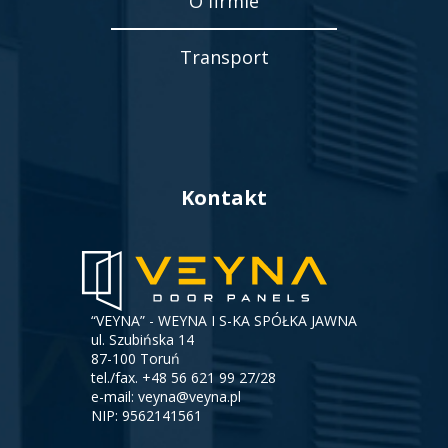
O firmie
Transport
Kontakt
“VEYNA” - WEYNA I S-KA SPÓŁKA JAWNA
ul. Szubińska 14
87-100 Toruń
tel./fax.
+48 56 621 99 27/28
e-mail:
veyna@veyna.pl
NIP: 9562141561