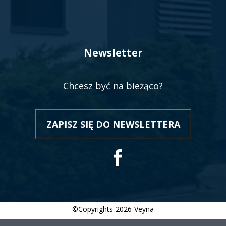
Newsletter
Chcesz być na bieżąco?
ZAPISZ SIĘ DO NEWSLETTERA
OTWORZY
SIĘ
W
NOWEJ
Social
KARCIE
©Copyrights
2026
Veyna