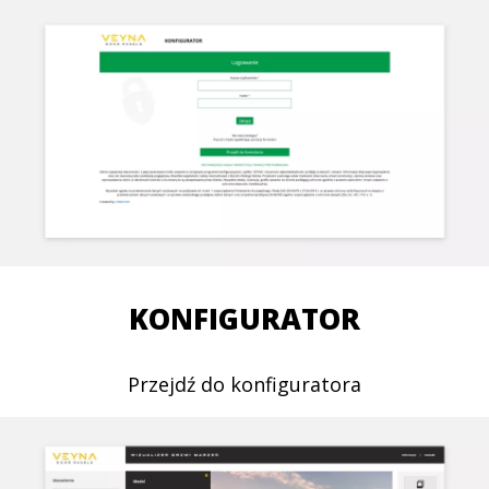
/sites/default/files/2022-
/sites/default/files/2025-
07/nl-
07/Specjalne%20NLEK-
ek-
41ST_3.pdf
19st-
Specjalne
1_0.jpg
Specjalne
KONFIGURATOR
Przejdź do konfiguratora