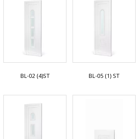
BL-02 (4)ST
BL-05 (1) ST
Sprawdź
Sprawdź
szczegóły
szczegóły
w
w
karcie
karcie
produktowej.
produktowej.
Dodaj
Dodaj