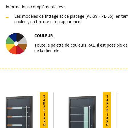
Informations complémentaires :
Les modèles de frittage et de placage (PL-39 - PL-56), en tan
couleur, en texture et en apparence.
COULEUR
Toute la palette de couleurs RAL. Il est possible de
de la clientèle.
T
T
A
A
K
K
Ż
Ż
E
E
J
J
A
A
K
K
O
O