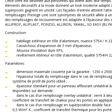
Cette offre est destinée aux personnes qui vivent avec leur temps.
éléments décoratifs à la mode donnent un look moderne adapté 
superposés gagnent en unicité. Les façades d'entrée attirent l'atte
remplissages Prestige Line sont synonymes de sécurité alliée à une
des remplissages de recouvrement est adaptée à l'épaisseur des sy
ALUPROF, ALIPLAST, PONZIO, ALURON, YAWAL, SO EASY (BLY
Construction:
habillage extérieur en tôle d'aluminium, nuance 5754 / H 2
Caoutchouc d'expansion de 5 mm d'épaisseur,
Mousse d'isolation dure XPS,
revêtement intérieur en tôle d'aluminium, qualité 5754/H 2
Paramètres:
dimension maximale couverte par la garantie : 1250 x 250
l'épaisseur totale du remplissage dans le cas de remplissa
système de profil de porte utilisé ;
épaisseur standard pour un panneau affleurant unilatéral d
disponibles sur demande ;
dans le cas d'un remplissage overlay unilatéral : verre à de
coefficient de transfert de chaleur pour les portes en applique
dans le cas d'un remplissage en superposition double face :
0,5 W/m² K ; coefficient de transfert thermique pour les porte