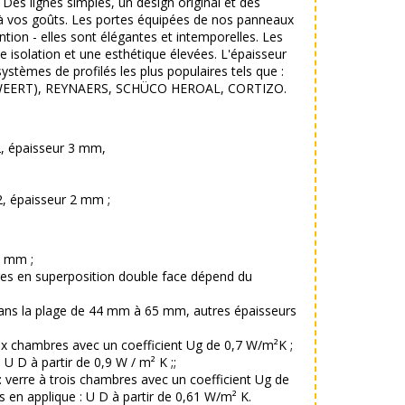
 Des lignes simples, un design original et des
à vos goûts. Les portes équipées de nos panneaux
ntion - elles sont élégantes et intemporelles. Les
 isolation et une esthétique élevées. L'épaisseur
stèmes de profilés les plus populaires tels que :
WEERT), REYNAERS, SCHÜCO HEROAL, CORTIZO.
2, épaisseur 3 mm,
2, épaisseur 2 mm ;
0 mm ;
ges en superposition double face dépend du
ans la plage de 44 mm à 65 mm, autres épaisseurs
ux chambres avec un coefficient Ug de 0,7 W/m²K ;
 U D à partir de 0,9 W / m² K ;;
 verre à trois chambres avec un coefficient Ug de
s en applique : U D à partir de 0,61 W/m² K.