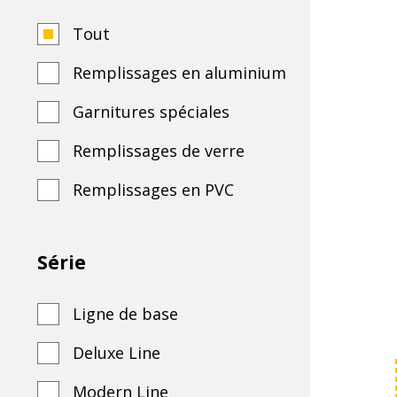
Polski
Tout
lider
Remplissages en aluminium
Garnitures spéciales
na
Remplissages de verre
Remplissages en PVC
rynku
Série
wypełnień
Ligne de base
drzwiowych
Deluxe Line
Modern Line