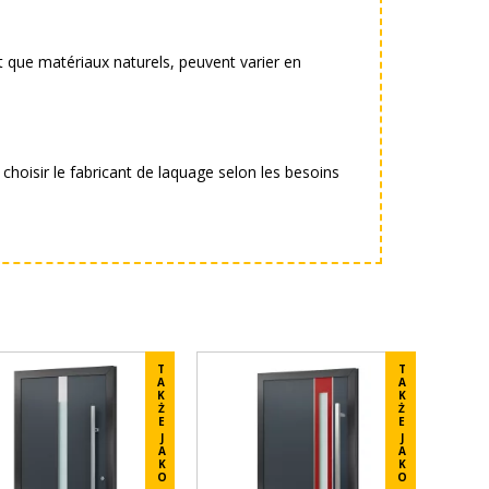
t que matériaux naturels, peuvent varier en
 choisir le fabricant de laquage selon les besoins
T
T
A
A
K
K
Ż
Ż
E
E
J
J
A
A
K
K
O
O