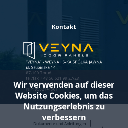
Kontakt
“VEYNA” - WEYNA I S-KA SPÓŁKA JAWNA
ul. Szubińska 14
87-100 Toruń
tel./fax.
+48 56 621 99 27/28
Wir verwenden auf dieser
e-mail:
veyna@veyna.pl
NIP: 9562141561
Website Cookies, um das
Nutzungserlebnis zu
©Copyrights
2026
Veyna
verbessern
Dokumente und Anleitungen