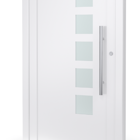
Veyna
-
Polski
lider
na
rynku