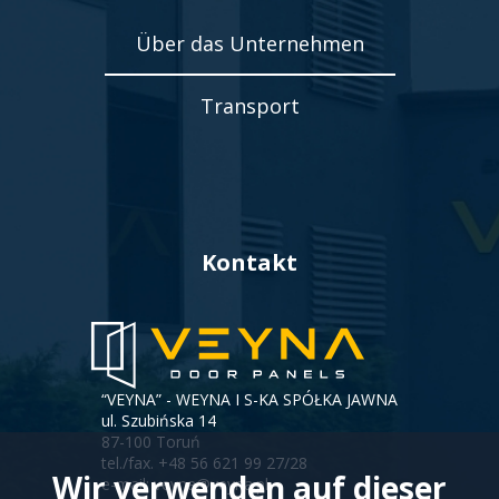
Polski
Über das Unternehmen
lider
Transport
na
rynku
Kontakt
wypełnień
“VEYNA” - WEYNA I S-KA SPÓŁKA JAWNA
ul. Szubińska 14
drzwiowych
87-100 Toruń
tel./fax.
+48 56 621 99 27/28
Wir verwenden auf dieser
e-mail:
veyna@veyna.pl